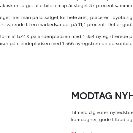
 Faktisk er salget af elbiler i maj i år steget 37 procent sammen
lsalget. Ser man på bilsalget for hele året, placerer Toyot
 svarende til en markedsandel på 11,1 procent. Det er godt 
et i form af bZ4X på andenpladsen med 4.054 nyregistrered
uiser på niendepladsen med 1.566 nyregistrerede personbiler
MODTAG NYH
Tilmeld dig vores nyhedsbre
kampagner, gode tilbud og 