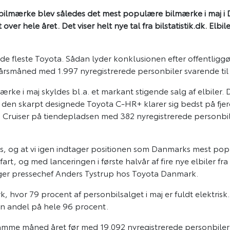
 bilmærke blev således det mest populære bilmærke i maj i
 over hele året. Det viser helt nye tal fra bilstatistik.dk. Elb
e fleste Toyota. Sådan lyder konklusionen efter offentliggør
rårsmåned med 1.997 nyregistrerede personbiler svarende ti
ke i maj skyldes bl.a. et markant stigende salg af elbiler.
vor den skarpt designede Toyota C-HR+ klarer sig bedst på f
n Cruiser på tiendepladsen med 382 nyregistrerede person
r os, og at vi igen indtager positionen som Danmarks mest p
t fart, og med lanceringen i første halvår af fire nye elbiler
siger pressechef Anders Tystrup hos Toyota Danmark.
ark, hvor 79 procent af personbilsalget i maj er fuldt elektris
n andel på hele 96 procent.
d samme måned året før med 19.092 nyregistrerede personbiler 