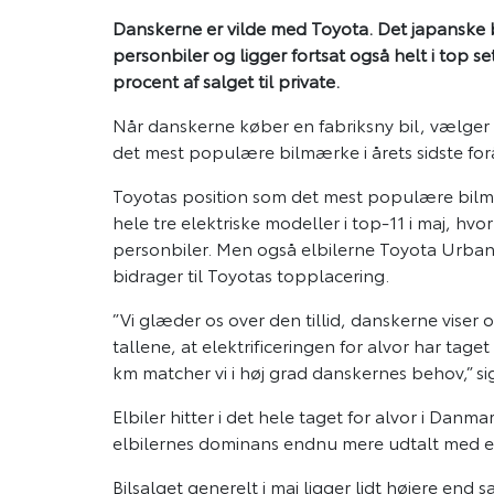
Danskerne er vilde med Toyota. Det japanske
personbiler og ligger fortsat også helt i top set
procent af salget til private.
Når danskerne køber en fabriksny bil, vælger d
det mest populære bilmærke i årets sidste fo
Toyotas position som det mest populære bilmær
hele tre elektriske modeller i top-11 i maj, h
personbiler. Men også elbilerne Toyota Urba
bidrager til Toyotas topplacering.
”Vi glæder os over den tillid, danskerne vise
tallene, at elektrificeringen for alvor har tage
km matcher vi i høj grad danskernes behov,” 
Elbiler hitter i det hele taget for alvor i Danm
elbilernes dominans endnu mere udtalt med e
Bilsalget generelt i maj ligger lidt højere en