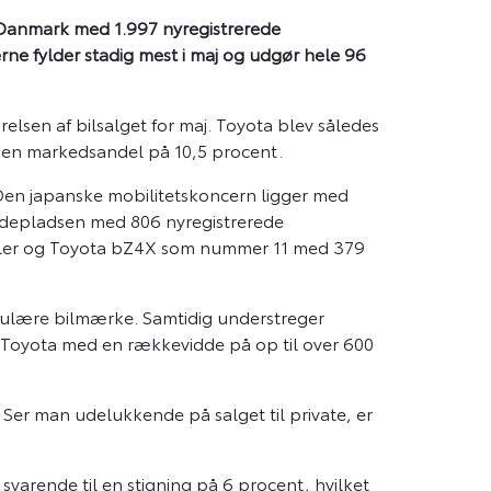
 Danmark med 1.997 nyregistrerede
ilerne fylder stadig mest i maj og udgør hele 96
elsen af bilsalget for maj. Toyota blev således
l en markedsandel på 10,5 procent.
 Den japanske mobilitetskoncern ligger med
jerdepladsen med 806 nyregistrerede
biler og Toyota bZ4X som nummer 11 med 379
opulære bilmærke. Samtidig understreger
 fra Toyota med en rækkevidde på op til over 600
k. Ser man udelukkende på salget til private, er
svarende til en stigning på 6 procent, hvilket