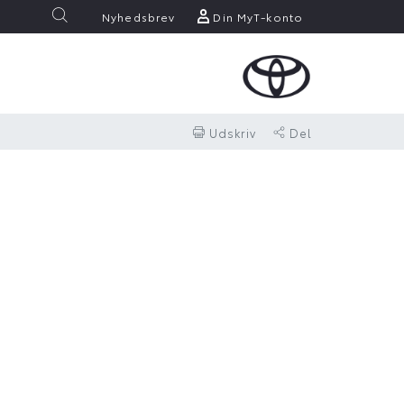
Nyhedsbrev
Din MyT-konto
Udskriv
Del