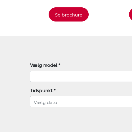
Se brochure
Vælg model
*
Tidspunkt
*