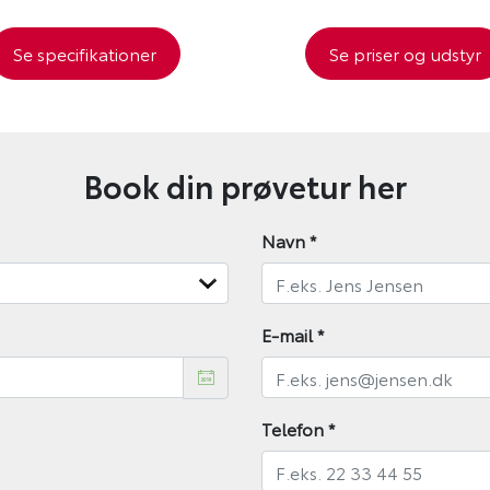
Se specifikationer
Se priser og udstyr
Book din prøvetur her
Navn
*
E-mail
*
Telefon
*