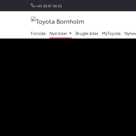
+45 56 97 56 05
Forside
Nye biler
Brugte biler
MyToyota
Nyhe