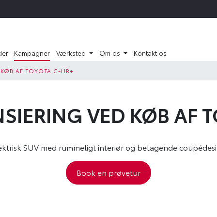
der
Kampagner
Værksted
Om os
Kontakt os
D KØB AF TOYOTA C-HR+
NSIERING VED KØB AF 
ektrisk SUV med rummeligt interiør og betagende coupédes
Book en prøvetur