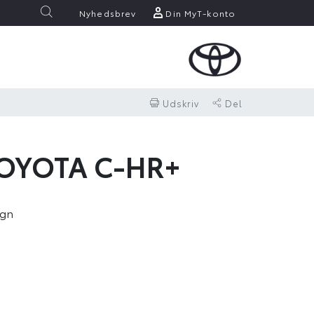
Nyhedsbrev
Din MyT-konto
Udskriv
Del
TOYOTA C-HR+
ign