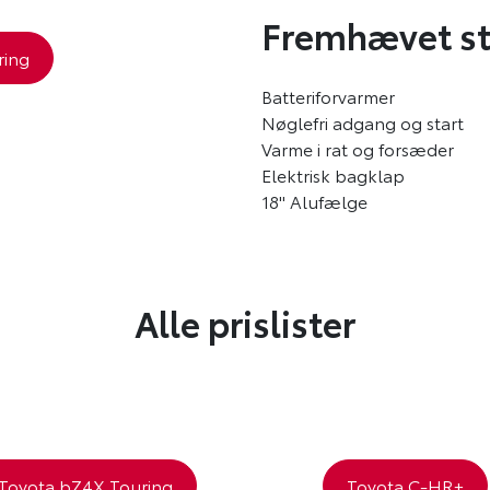
Fremhævet st
ring
Batteriforvarmer
Nøglefri adgang og start
Varme i rat og forsæder
Elektrisk bagklap
18" Alufælge
Alle prislister
Toyota bZ4X Touring
Toyota C-HR+