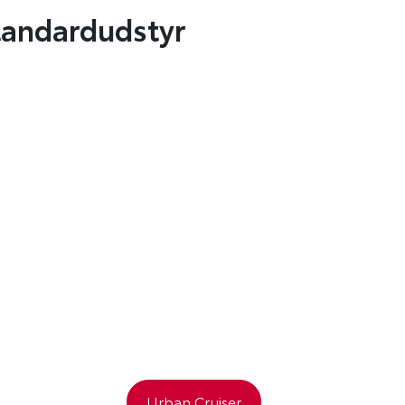
andardudstyr
Urban Cruiser