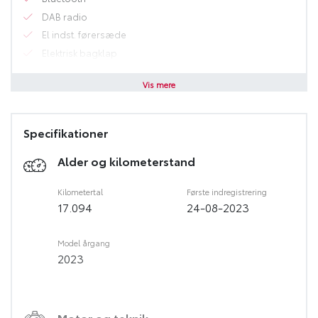
DAB radio
El indst. førersæde
Elektrisk bagklap
El-foldbare spejle m. varme
Vis mere
El-håndbremse
Elruder for/bag
Fartpilot adaptiv
Specifikationer
Fjernbetjent centrallås
Alder og kilometerstand
Håndfri telefon
Infocenter
Kilometertal
Første indregistrering
Klimaanlæg
17.094
24-08-2023
Kørecomputer
multimedie skærm
Model årgang
Navigation
2023
Nøglefri døre
Nøglefri start
Opvarmet forrude
Motor og teknik