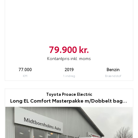
79.900 kr.
Kontantpris inkl. moms
77.000
2019
Benzin
KM
1.indreg
Brændstof
Toyota Proace Electric
Long EL Comfort Masterpakke m/Dobbelt bagdør 136HK Van Aut.