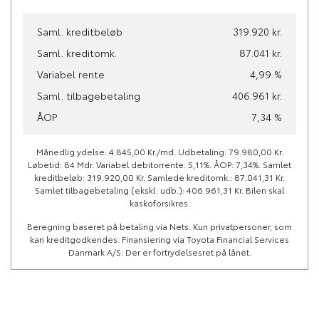
Tilkoblingsvægt med
Tilkoblingsvægt uden
Saml. kreditbeløb
319.920 kr.
bremser
bremser
-
-
Saml. kreditomk.
87.041 kr.
Variabel rente
4,99 %
Tankstørrelse
Saml. tilbagebetaling
406.961 kr.
-
ÅOP
7,34 %
Månedlig ydelse: 4.845,00 Kr./md. Udbetaling: 79.980,00 Kr.
Økonomi
Løbetid: 84 Mdr. Variabel debitorrente: 5,11%. ÅOP: 7,34%. Samlet
kreditbeløb: 319.920,00 Kr. Samlede kreditomk.: 87.041,31 Kr.
KM/L
Grøn ejerafgift (årlig)
Samlet tilbagebetaling (ekskl. udb.): 406.961,31 Kr. Bilen skal
58,2
920 kr.
kaskoforsikres.
Beregning baseret på betaling via Nets. Kun privatpersoner, som
kan kreditgodkendes. Finansiering via Toyota Financial Services
Leveringsomkostninger
Danmark A/S. Der er fortrydelsesret på lånet.
(inkl.)
4.480 kr.