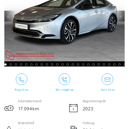
Ring til os
Bliv ringet op
Skriv til os
Kilometerstand
Registreringsår
17.094km
2023
Brændstof
Forbrug