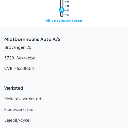
Altid med automatgear
Midtbornholms Auto A/S
Brovangen 20
3720 Aakirkeby
CVR. 26358604
Værksted
Mekanisk værksted
Pladeværksted
Lejebil/-cyke
l