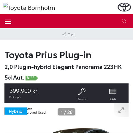
Del
Toyota Prius Plug-in
2,0 Plugin-hybrid Elegant Panorama 223HK
5d Aut.
+++
A
399.900 kr.
Kontantpris
Prøvetur
Køb bil
Hybrid
1
/
28