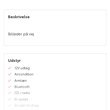
Beskrivelse
Udstyr
12V udtag
Aircondition
Armlæn
Bluetooth
CD / radio
El-spejle
Elruder for/bag