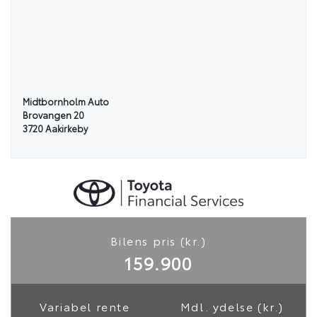
ESP
Ja
Indretning og type
Midtbornholm Auto
Brovangen 20
3720 Aakirkeby
Antal døre
Farve
5
Pure White
Karosseri
Hatchback
Bilens pris (kr.)
159.900
Rummelighed og mål
Køreklar vægt
Totalvægt
1454 kg
1845 kg
Variabel rente
Mdl. ydelse (kr.)