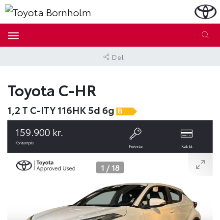
Del
Toyota C-HR
1,2 T C-ITY 116HK 5d 6g
B
159.900 kr.
Kontantpris
Prøvetur
Køb bil
1
/
18