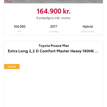
164.900 kr.
Kontantpris inkl. moms
104.000
2017
Hybrid
KM
1.indreg
Brændstof
Toyota Proace Max
Extra Long 2,2 D Comfort Master Heavy 180HK DobKab 6g Aut.
Demo