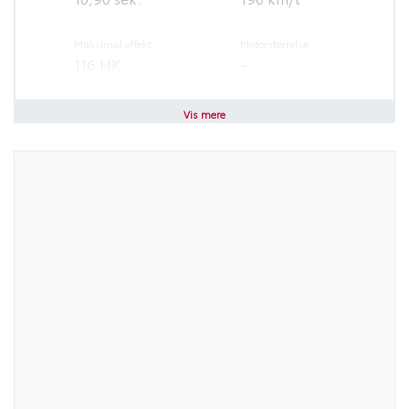
Maksimal effekt
Motorstørrelse
116 HK
-
Brændstof
Geartype
Vis mere
Benzin
Manuel
Antal cylindre
Antal gear
4
6
Partikelfilter (DPF)
Nej
Sikkerhed og komfort
ABS
Antal Airbags
Ja
7