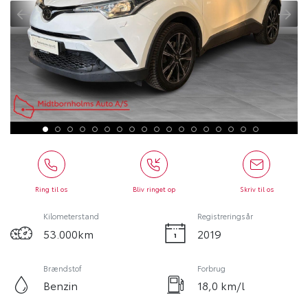
Ring til os
Bliv ringet op
Skriv til os
Kilometerstand
Registreringsår
53.000km
2019
Brændstof
Forbrug
Benzin
18,0 km/l