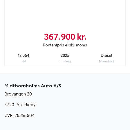
367.900 kr.
Kontantpris ekskl. moms
12.054
2025
Diesel
KM
1.indreg
Brændstof
Midtbornholms Auto A/S
Brovangen 20
3720 Aakirkeby
CVR. 26358604