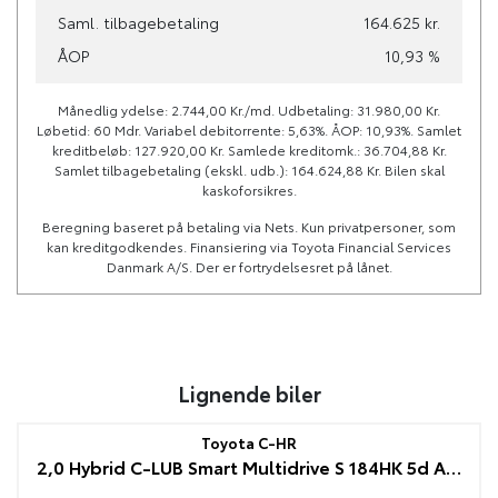
Saml. tilbagebetaling
164.625 kr.
Leveringsomkostninger
ÅOP
10,93 %
(inkl.)
4.480 kr.
Månedlig ydelse: 2.744,00 Kr./md. Udbetaling: 31.980,00 Kr.
Løbetid: 60 Mdr. Variabel debitorrente: 5,63%. ÅOP: 10,93%. Samlet
kreditbeløb: 127.920,00 Kr. Samlede kreditomk.: 36.704,88 Kr.
Samlet tilbagebetaling (ekskl. udb.): 164.624,88 Kr. Bilen skal
kaskoforsikres.
Beregning baseret på betaling via Nets. Kun privatpersoner, som
kan kreditgodkendes. Finansiering via Toyota Financial Services
Danmark A/S. Der er fortrydelsesret på lånet.
Lignende biler
Toyota C-HR
2,0 Hybrid C-LUB Smart Multidrive S 184HK 5d Aut.