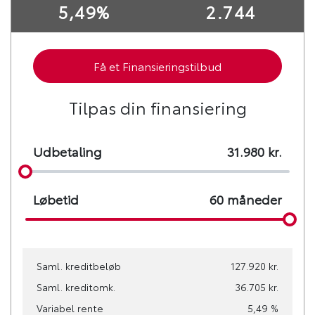
5,49%
2.744
Antal sæder
Bredde
5
1,80 m
Få et Finansieringstilbud
Højde
Længde
1,57 m
4,36 m
Tilpas din finansiering
Tilkoblingsvægt med
Tilkoblingsvægt uden
bremser
bremser
Udbetaling
31.980
kr.
1300 kg
720 kg
Tankstørrelse
Løbetid
60
måneder
50 L
Økonomi
Saml. kreditbeløb
127.920 kr.
Saml. kreditomk.
36.705 kr.
KM/L
Grøn ejerafgift (årlig)
Variabel rente
5,49 %
18
3.260 kr.