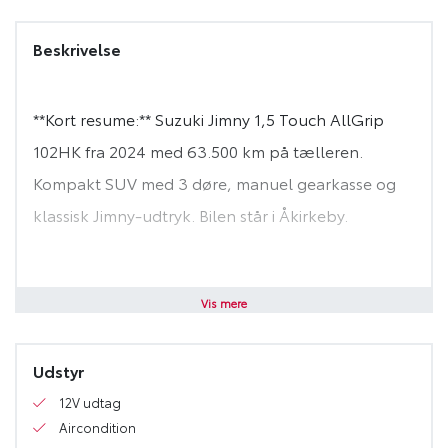
Beskrivelse
**Kort resume:** Suzuki Jimny 1,5 Touch AllGrip
102HK fra 2024 med 63.500 km på tælleren.
Kompakt SUV med 3 døre, manuel gearkasse og
klassisk Jimny-udtryk. Bilen står i Åkirkeby.
Her får du en Suzuki Jimny, en lille, robust SUV
Vis mere
med masser af karakter. Den 1,5 liters benzinmotor
er koblet til en **5-trins manuel gearkasse**,
Udstyr
12V udtag
Jimny’en er nem at overskue i hverdagen, men er
Aircondition
samtidig klar til lidt mere ujævne veje og terræn,