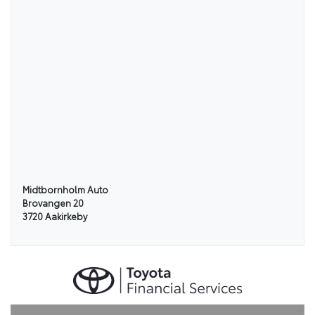
Sikkerhed og komfort
ABS
Antal Airbags
Ja
-
ESP
Ja
Indretning og type
Midtbornholm Auto
Brovangen 20
3720 Aakirkeby
Antal døre
Farve
3
Sølv
Karosseri
SUV