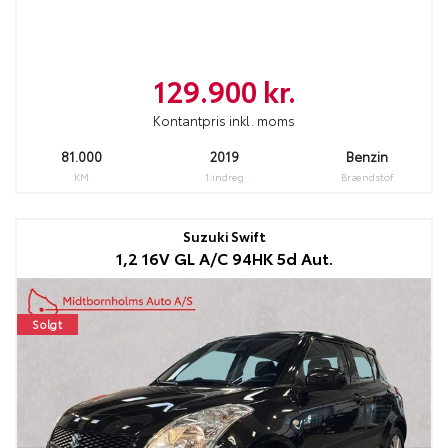
129.900 kr.
Kontantpris inkl. moms
81.000
2019
Benzin
KM
1.indreg
Brændstof
Suzuki Swift
1,2 16V GL A/C 94HK 5d Aut.
Solgt