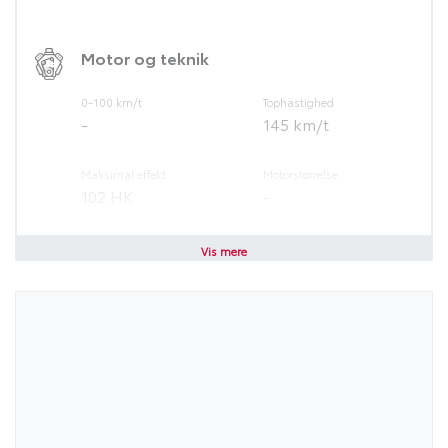
Selealarm
Skiltegenkendelse
Motor og teknik
Tågelygter
Service ok
0-100 km/t
Tophastighed
VX
-
145 km/t
Maksimal effekt
Motorstørrelse
102 HK
-
Brændstof
Geartype
Vis mere
Benzin
Manuel
Antal cylindre
Antal gear
4
5
Partikelfilter (DPF)
Nej