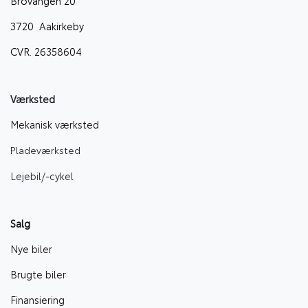
Brovangen 20
3720 Aakirkeby
CVR. 26358604
Værksted
Mekanisk værksted
Pladeværksted
Lejebil/-cyke
l
Salg
Nye biler
Brugte biler
Finansiering