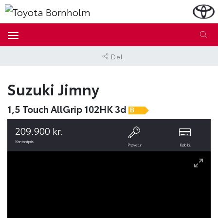
Del
Suzuki Jimny
1,5 Touch AllGrip 102HK 3d
B
209.900 kr.
Kontantpris
Prøvetur
Køb bil