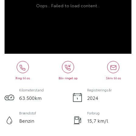
Oops... Failed to load content...
Ring til os
Bliv ringet op
Skriv til os
Kilometerstand
Registreringsår
63.500km
2024
Brændstof
Forbrug
Benzin
15,7 km/l