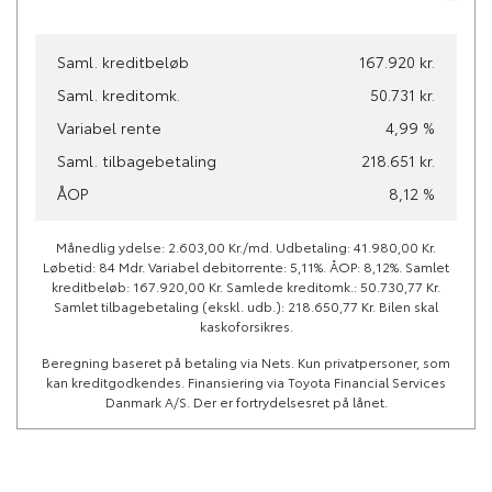
Økonomi
Saml. kreditbeløb
167.920 kr.
Saml. kreditomk.
50.731 kr.
KM/L
Grøn ejerafgift (årlig)
Variabel rente
4,99 %
15,7
3.260 kr.
Saml. tilbagebetaling
218.651 kr.
Leveringsomkostninger
ÅOP
8,12 %
(inkl.)
5.280 kr.
Månedlig ydelse: 2.603,00 Kr./md. Udbetaling: 41.980,00 Kr.
Løbetid: 84 Mdr. Variabel debitorrente: 5,11%. ÅOP: 8,12%. Samlet
kreditbeløb: 167.920,00 Kr. Samlede kreditomk.: 50.730,77 Kr.
Samlet tilbagebetaling (ekskl. udb.): 218.650,77 Kr. Bilen skal
kaskoforsikres.
Beregning baseret på betaling via Nets. Kun privatpersoner, som
kan kreditgodkendes. Finansiering via Toyota Financial Services
Danmark A/S. Der er fortrydelsesret på lånet.