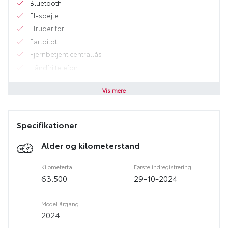
Bluetooth
når det skal være.
El-spejle
Elruder for
Fartpilot
Interesseret? Kontakt forhandleren på
Fjernbetjent centrallås
Håndfri telefon
Infocenter
Vis mere
Multifunktionsrat
multimedie skærm
Sædevarme for
Specifikationer
USB stik
Alder og kilometerstand
15" Alufælge
Metallak
Kilometertal
Første indregistrering
Justerbart rat
63.500
29-10-2024
ESP
Dæktrykssensor
Model årgang
Lyssensor
2024
Hastighedsbegrænser