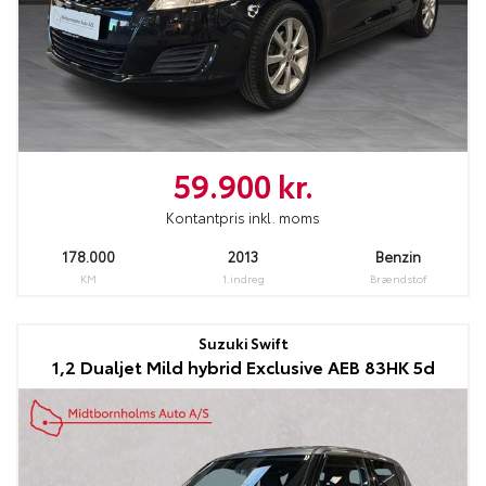
59.900 kr.
Kontantpris inkl. moms
178.000
2013
Benzin
KM
1.indreg
Brændstof
Suzuki Swift
1,2 Dualjet Mild hybrid Exclusive AEB 83HK 5d